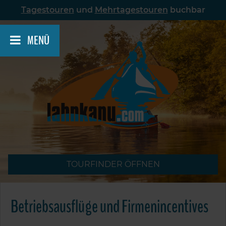
Skip
Tagestouren
und
Mehrtagestouren
buchbar
to
content
MENÜ
TOURFINDER ÖFFNEN
Betriebsausflüge und Firmenincentives