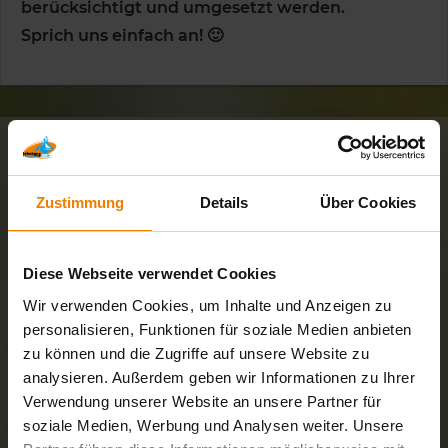
berücksichtigt und umgesetzt werden.
Sprich uns einfach an! 🙂
Kontaktiere uns
Zustimmung
Details
Über Cookies
Lahnkanu.com
Eiserne Hand 3
Diese Webseite verwendet Cookies
35578 Wetzlar
Wir verwenden Cookies, um Inhalte und Anzeigen zu
06441 - 4442705
(Mo.-Fr. 09:00 - 17:00 Uhr)
personalisieren, Funktionen für soziale Medien anbieten
info@lahnkanu.com
zu können und die Zugriffe auf unsere Website zu
analysieren. Außerdem geben wir Informationen zu Ihrer
Impressum
Verwendung unserer Website an unsere Partner für
soziale Medien, Werbung und Analysen weiter. Unsere