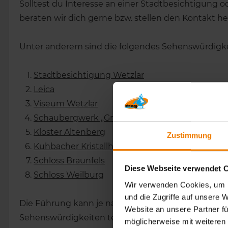
Solltest du Interesse an einer Stadtbesichtigung 
beraten wir dich gerne bzw. stellen den Kontakt he
Unter anderem sind die folgendes Sehenswürdigke
Stadtbesichtigung Wetzlar
Leica
Viseum Wetzlar
Schaubergwerk „Grube Fortuna“
Kloster Altenberg
Zustimmung
Kuhbacher Kristallhöhle
Schloss Braunfels
Diese Webseite verwendet 
Schloss Weilburg
Wir verwenden Cookies, um I
und die Zugriffe auf unsere 
Die Führung kann je nach Wunsch und Gruppengröße
Website an unsere Partner fü
Sehenswürdigkeiten telefonisch nach.
möglicherweise mit weiteren