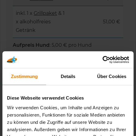
inkl. 1 x
Grillpaket
& 1
x alkoholfreies
51,00 €
Getränk
Aufpreis Hund
: 5,00 € pro Hund
Aufpreis Kajak Einer
: 5,00 € pro Person
Aufpreis Kanadier magenta:
15,00 € pro
Boot
Zustimmung
Details
Über Cookies
Allgemeine Informationen
Diese Webseite verwendet Cookies
Anfahrtsbeschreibung
Wir verwenden Cookies, um Inhalte und Anzeigen zu
personalisieren, Funktionen für soziale Medien anbieten
zu können und die Zugriffe auf unsere Website zu
Wassersportregeln
analysieren. Außerdem geben wir Informationen zu Ihrer