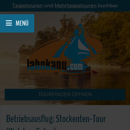
Skip
Tagestouren
und
Mehrtagestouren
buchbar
to
content
MENÜ
TOURFINDER ÖFFNEN
Betriebsausflug: Stockenten-Tour