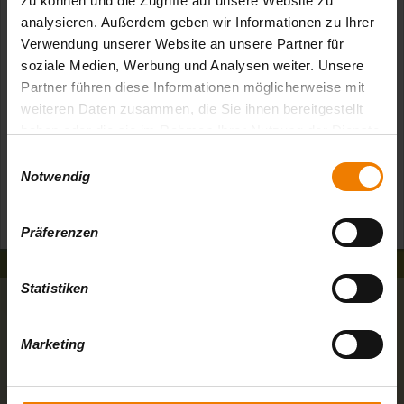
zu können und die Zugriffe auf unsere Website zu
wurden und werden verbaut bzw.
analysieren. Außerdem geben wir Informationen zu Ihrer
umgerüstet
Verwendung unserer Website an unsere Partner für
soziale Medien, Werbung und Analysen weiter. Unsere
Partner führen diese Informationen möglicherweise mit
Alle Elektrogeräte sind Energieklasse A
weiteren Daten zusammen, die Sie ihnen bereitgestellt
und besser
haben oder die sie im Rahmen Ihrer Nutzung der Dienste
gesammelt haben.
E
Notwendig
i
n
w
Präferenzen
i
l
l
Statistiken
i
Kontaktiere uns
g
Marketing
u
Lahnkanu.com
n
Eiserne Hand 3
g