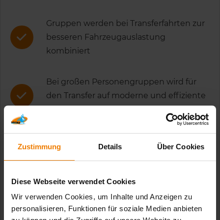
Gruppen werden bei Transferfahrten zur
besseren Fahrzeugauslastung
kombiniert
Bei großen Personengruppen wird für
den Transfer auf moderne und effiziente
Reisebusse zurückgegriffen
Die Bettwäsche unserer Unterkünfte
Zustimmung
Details
Über Cookies
kommt in die örtliche Wäscherei für eine
sparsame Reinigung
Diese Webseite verwendet Cookies
Wir verwenden Cookies, um Inhalte und Anzeigen zu
Wassersparende Armaturen und
personalisieren, Funktionen für soziale Medien anbieten
Bewegungsmelder für die Beleuchtung