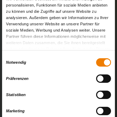
personalisieren, Funktionen für soziale Medien anbieten
Tagestouren
zu können und die Zugriffe auf unsere Website zu
analysieren. Außerdem geben wir Informationen zu Ihrer
Mehrtagestouren
Verwendung unserer Website an unsere Partner für
Klassenfahrten
soziale Medien, Werbung und Analysen weiter. Unsere
Partner führen diese Informationen möglicherweise mit
Firmenevents
weiteren Daten zusammen, die Sie ihnen bereitgestellt
Kanutours Gießen
haben oder die sie im Rahmen Ihrer Nutzung der Dienste
gesammelt haben.
Goethe Camping Wetzlar
E
Notwendig
i
Zeltplatz Wetzlar
n
Zeltplatz Lahnblick
w
Präferenzen
i
Links & Partner
l
Das Magazin: unsere Lahn Kanu-Welt
l
Statistiken
i
g
Marketing
Newsletter
u