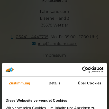
Kontaktiere uns
Lahnkanu.com
Eiserne Hand 3
35578 Wetzlar
06441 - 4442705
(Mo.-Fr. 09:00 - 17:00 Uhr)
info@lahnkanu.com
Impressum
Lahn Kanu auf Facebook
Lahn Kanu auf Instagram
Zustimmung
Details
Über Cookies
Lahn Kanu auf Pinterest
Diese Webseite verwendet Cookies
Rund um Lahn Kanu
Wir verwenden Cookies, um Inhalte und Anzeigen zu