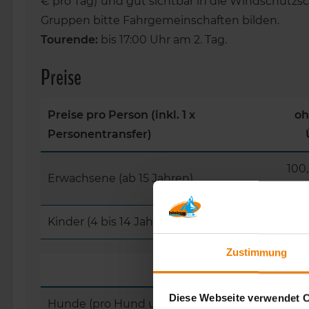
€ pro Tag) und gut sichtbar in die Windschutzs
Gruppen bitte Fahrgemeinschaften bilden.
Tourende:
bis 17:00 Uhr am 2. Tag.
Preise
Preise pro Person
(inkl. 1 x
oh
Personentransfer)
100
Erwachsene
(ab 15 Jahren)
Kinder (4 bis 14 Jahre)
95,0
Zustimmung
Aufpreise
Diese Webseite verwendet 
Hunde (pro Hund und Tag)