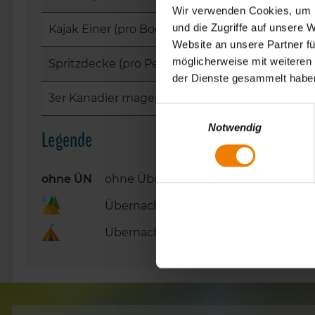
Wir verwenden Cookies, um I
und die Zugriffe auf unsere 
Kajak Einer (pro Boot)
Website an unsere Partner fü
möglicherweise mit weiteren
Spritzdecke (pro Person)
der Dienste gesammelt habe
3er Kanadier magenta (pro Boot)
E
Notwendig
i
Legende
n
w
i
ohne ÜN
ohne Übernachtung
l
Übernachtung auf dem Campingplatz
l
i
Übernachtung im Tipi
g
u
n
g
s