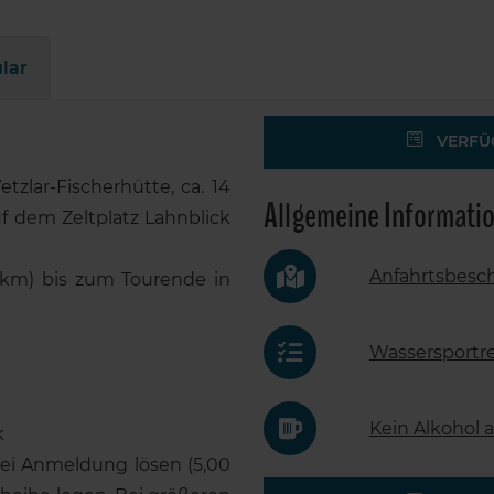
lar
VERFÜG
tzlar-Fischerhütte, ca. 14
Allgemeine Informati
 dem Zeltplatz Lahnblick
Anfahrtsbesc
 km) bis zum Tourende in
Wassersportr
Kein Alkohol
k
bei Anmeldung lösen (5,00