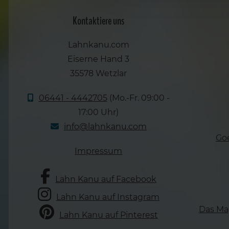
a
Kontaktiere uns
u
s
Lahnkanu.com
w
Eiserne Hand 3
a
h
35578 Wetzlar
l
06441 - 4442705
(Mo.-Fr. 09:00 -
17:00 Uhr)
info@lahnkanu.com
Go
Impressum
Lahn Kanu auf Facebook
Lahn Kanu auf Instagram
Das Ma
Lahn Kanu auf Pinterest