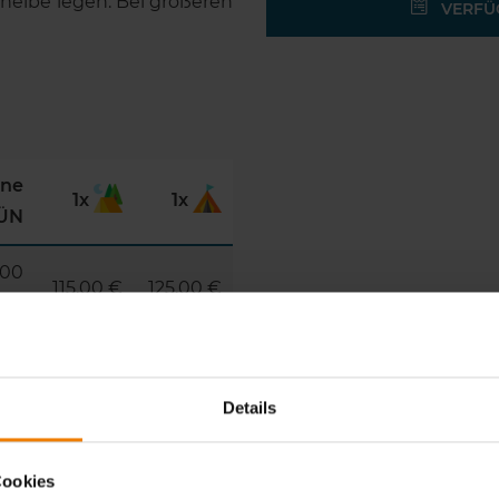
cheibe legen. Bei größeren
VERFÜG
ne
1x
1x
ÜN
,00
115,00 €
125,00 €
€
0 €
110,00 €
120,00 €
Details
Cookies
5,00 €