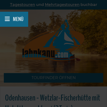
Skip
Tagestouren
und
Mehrtagestouren
buchbar
to
content
MENÜ
TOURFINDER ÖFFNEN
Odenhausen - Wetzlar-Fischerhütte mit