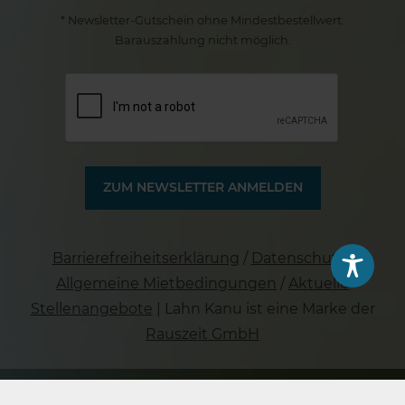
* Newsletter-Gutschein ohne Mindestbestellwert.
Barauszahlung nicht möglich.
Barrierefreiheitserklärung
/
Datenschutz
/
Allgemeine Mietbedingungen
/
Aktuelle
Stellenangebote
| Lahn Kanu ist eine Marke der
Rauszeit GmbH