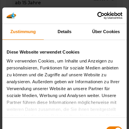
ab 15 Jahre
Kinder
200,00 €
4-14 Jahre
Zustimmung
Details
Über Cookies
Aufpreise
Diese Webseite verwendet Cookies
Hunde (pro Hund
Wir verwenden Cookies, um Inhalte und Anzeigen zu
5,00 €
und Tag)
personalisieren, Funktionen für soziale Medien anbieten
zu können und die Zugriffe auf unsere Website zu
Kajak Einer (pro
analysieren. Außerdem geben wir Informationen zu Ihrer
10,00 €
Verwendung unserer Website an unsere Partner für
Boot)
soziale Medien, Werbung und Analysen weiter. Unsere
Partner führen diese Informationen möglicherweise mit
Spritzdecke (pro
10,00 €
weiteren Daten zusammen, die Sie ihnen bereitgestellt
Person)
haben oder die sie im Rahmen Ihrer Nutzung der Dienste
gesammelt haben.
E
3er Kanadier