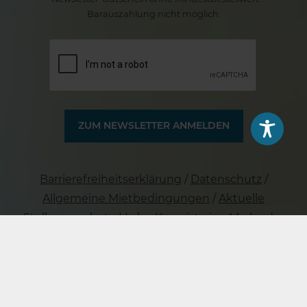
Barauszahlung nicht möglich.
Barrierefreiheitserklärung
/
Datenschutz
/
Allgemeine Mietbedingungen
/
Aktuelle
Stellenangebote
| Lahn Kanu ist eine Marke der
Rauszeit GmbH
Seite teilen