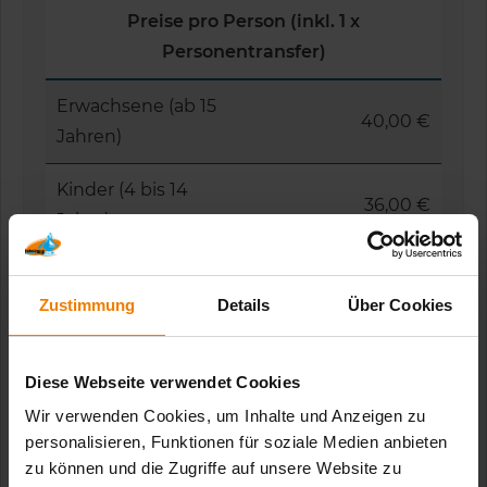
Preise pro Person (inkl. 1 x
Personentransfer)
Erwachsene (ab 15
40,00 €
Jahren)
Kinder (4 bis 14
36,00 €
Jahre)
Aufpreise
Zustimmung
Details
Über Cookies
Hunde (pro Hund
5,00 €
und Tag)
Diese Webseite verwendet Cookies
Wir verwenden Cookies, um Inhalte und Anzeigen zu
Kajak Einer (pro
personalisieren, Funktionen für soziale Medien anbieten
5,00 €
Boot)
zu können und die Zugriffe auf unsere Website zu