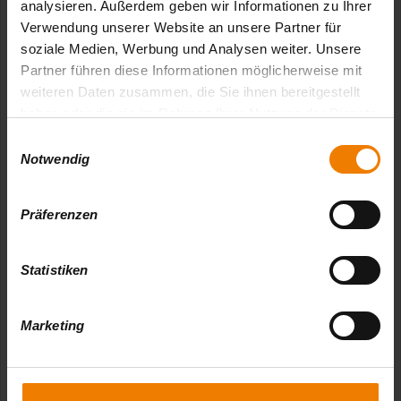
analysieren. Außerdem geben wir Informationen zu Ihrer
Spritzdecke (pro
Verwendung unserer Website an unsere Partner für
5,00 €
Person)
soziale Medien, Werbung und Analysen weiter. Unsere
Partner führen diese Informationen möglicherweise mit
weiteren Daten zusammen, die Sie ihnen bereitgestellt
3er Kanadier
15,00 €
haben oder die sie im Rahmen Ihrer Nutzung der Dienste
magenta (pro Boot)
gesammelt haben.
E
Notwendig
i
Ermäßigungen für Gruppen
n
w
Präferenzen
Ab 20 Personen
5 %
i
l
Ab 30 Personen
10 %
l
Statistiken
i
Ab 40 Personen
15 %
g
Marketing
u
n
VERFÜGBARKEIT PRÜFEN & TOUR
g
BUCHEN
s