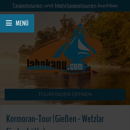
Skip
Tagestouren
und
Mehrtagestouren
buchbar
to
content
MENÜ
TOURFINDER ÖFFNEN
Kormoran-Tour (Gießen - Wetzlar